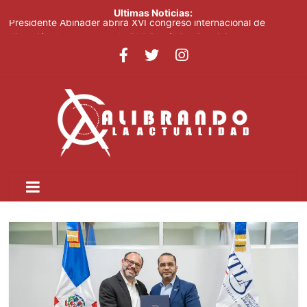
Ultimas Noticias:
Presidente Abinader abrirá XVI congreso internacional de
dirección de proyectos de PMI República Dominicana
Carmen Lidia Williams afirma nuevo Código Penal fortalece la
justicia
El Festival Internacional del Sombrero regresa a Ocoa con una
edición dedicada a la biodiversidad
Sociedad civil demanda educación para la prevención de la
violencia contra niñas, niños y mujeres
Kamilolf indetenible con tema “No lo beses”