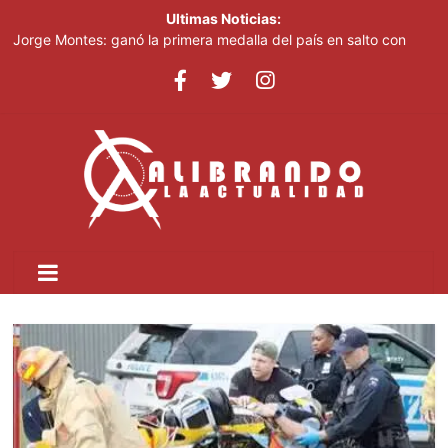
Ultimas Noticias:
Jorge Montes: ganó la primera medalla del país en salto con
pértiga en Juegos Centroamericanos
Jenny Blanco reafirma su conexión con la diáspora como
presentadora de la Gran Parada Dominicana de Manhattan
Jenny Blanco reafirma su conexión con la diáspora como
presentadora de la Gran Parada Dominicana de Manhattan
El terremoto en Colombia deja al menos 111 muertos y 87
heridos, según el presidente
Entre escombros, una madre busca a su hijo tras el terremoto
que sacudió a Colombia