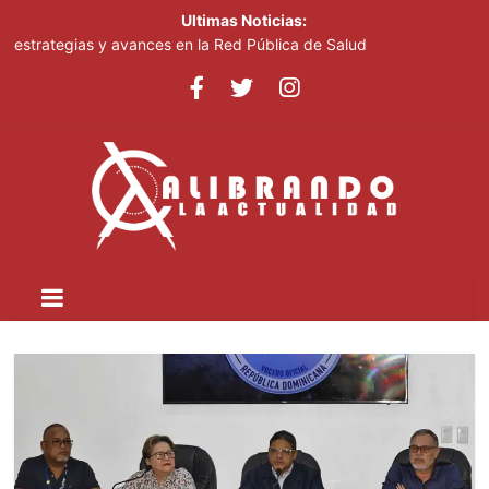
Ultimas Noticias:
SNS fortalece atención materno-infantil y neonatal con nuevas
estrategias y avances en la Red Pública de Salud
ETED y la Armada de República Dominicana articulan esfuerzos
para el resguardo del Sistema de Transmisión Eléctrica Nacional
y fortalecimiento de capacidades
Thalia Terrero se reencuentra con el oro, ocho años después
Pronostican cielo soleado y temperaturas de hasta 35 °C este
viernes
Ricardo de los Santos asegura el PRM saldrá fortalecido del
proceso interno para escoger nuevas autoridades