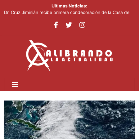
Ultimas Noticias:
Dr. Cruz Jiminián recibe primera condecoración de la Casa de
Bolívar en el bicentenario del Congreso Anfictiónico de Panamá
El mundo del fútbol despide a Jorge Messi, padre del astro
argentino
Controlan incendio en inmediaciones de vertedero en Cancino
Johnny Pujols: "Hay decenas de miles de ciudadanos que
quieren inscribirse en el PLD"
César Fernández acusa al Gobierno de presentar logros que no
reflejan la realidad económica