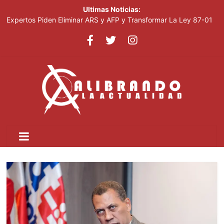
Ultimas Noticias:
Expertos Piden Eliminar ARS y AFP y Transformar La Ley 87-01
Leonel visitará la provincia Duarte y juramentará nuevos
miembros de la Fuerza del Pueblo
La inflación interanual disminuyó al 5.47 % en julio 2026, según
el Banco Central
Acciones De Sandisk Suben 2,800% En Doce Meses Impulsadas
Por La Demanda De IA
Plataforma Cripto Vinculada A Irán Movió US$6,300 Millones
Antes De Ser Sancionada