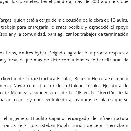
truyan los planteles, beneficiando a más de 800 alumnos que
argas, quien está a cargo de la ejecución de la obra de 13 aulas,
trabaja para entregarla lo antes posible y agradeció el apoyo
scolar y la comunidad, para agilizar los trabajos de terminación
 Los Fríos, Andrés Aybar Delgado, agradeció la pronta respuesta
lar y resaltó que más de siete comunidades se beneficiarán de
 director de Infraestructura Escolar, Roberto Herrera se reunió
nerva Navarro; el director de la Unidad Técnica Ejecutora de
uarte Méndez y supervisores de la DIE en la Dirección de la
pasar balance y dar seguimiento a las obras escolares que se
n el ingeniero Hipólito Capano, encargado de Infraestructura
s Francis Feliz; Luis Esteban Pujols; Simón de León; Herrickson