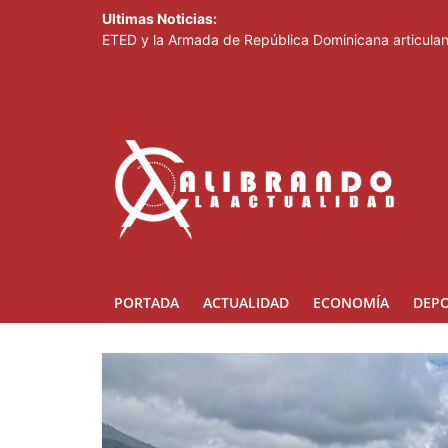
Ultimas Noticias:
ETED y la Armada de República Dominicana articulan 
Thalia Terrero se reencuentra con el oro, ocho años
Pronostican cielo soleado y temperaturas de hasta 3
Ricardo de los Santos asegura el PRM saldrá fortale
SNS fortalece atención materno-infantil y neonatal 
PORTADA
ACTUALIDAD
ECONOMÍA
DEP