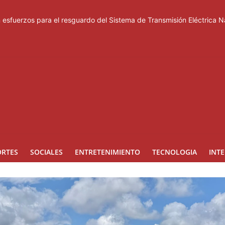
esfuerzos para el resguardo del Sistema de Transmisión Eléctrica N
 después
5 °C este viernes
cido del proceso interno para escoger nuevas autoridades
con nuevas estrategias y avances en la Red Pública de Salud
ORTES
SOCIALES
ENTRETENIMIENTO
TECNOLOGIA
INT