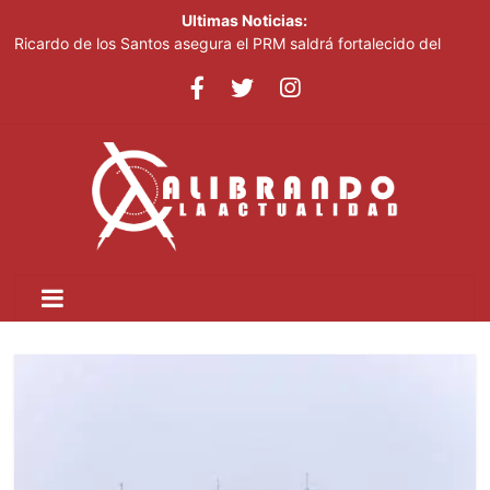
Ultimas Noticias:
Ricardo de los Santos asegura el PRM saldrá fortalecido del
proceso interno para escoger nuevas autoridades
70,000 personas serán beneficiadas con saneamiento de las
cañadas Juan Valdez y Los Girasoles
Juan Luis Guerra destaca en la clausura de los Juegos
Centroamericanos
Thalia Terrero se reencuentra con el oro, ocho años después
Pronostican cielo soleado y temperaturas de hasta 35 °C este
viernes