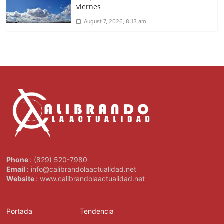
viernes
August 7, 2026, 8:13 am
Phone
: (829) 520-7980
Email
: info@calibrandolaactualidad.net
Website
: www.calibrandolaactualidad.net
Portada
Tendencia