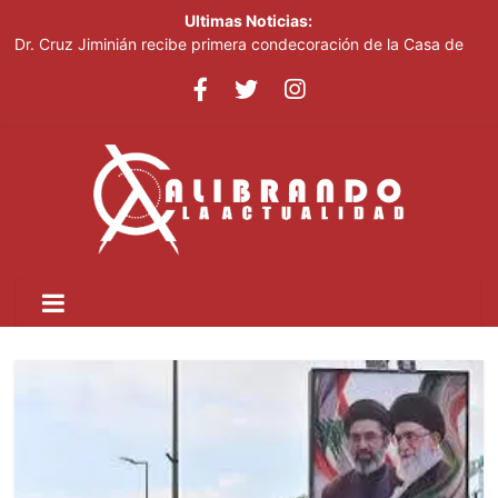
Ultimas Noticias:
César Fernández acusa al Gobierno de presentar logros que no
reflejan la realidad económica
Dr. Cruz Jiminián recibe primera condecoración de la Casa de
Bolívar en el bicentenario del Congreso Anfictiónico de Panamá
El mundo del fútbol despide a Jorge Messi, padre del astro
argentino
Controlan incendio en inmediaciones de vertedero en Cancino
Johnny Pujols: "Hay decenas de miles de ciudadanos que
quieren inscribirse en el PLD"