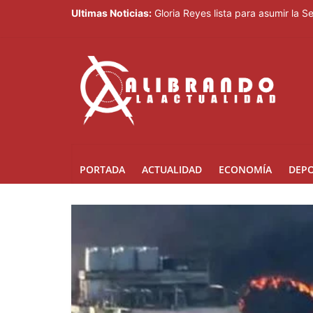
Ultimas Noticias:
Gloria Reyes lista para asumir la 
Efemérides Patrias y el Instituto 
Verónica Batista regresa con la te
Agente de la DIGESETT identifica 
Banreservas obtiene siete galardo
PORTADA
ACTUALIDAD
ECONOMÍA
DEP