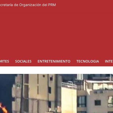
Secretaría de Organización del PRM
Duartiano en reunión solemne por el sesquicentenario de Juan Pablo D
rcera temporada de “Fuera de Liga”
a mujer reportada como desaparecida tras encontrarla desorientada
nes en los Effie Awards República Dominicana 2026
ORTES
SOCIALES
ENTRETENIMIENTO
TECNOLOGIA
INT