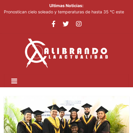
Ultimas Noticias:
Pronostican cielo soleado y temperaturas de hasta 35 °C este
viernes
JCE pretende imponer su ley mordaza y formula cargos contra
ACD Media por publicar encuestas
70,000 personas serán beneficiadas con saneamiento de las
cañadas Juan Valdez y Los Girasoles
Juan Luis Guerra destaca en la clausura de los Juegos
Centroamericanos
Thalia Terrero se reencuentra con el oro, ocho años después