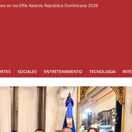
nes en los Effie Awards República Dominicana 2026
urnos de cuatro horas, no con tanda extendida
Duartiano en reunión solemne por el sesquicentenario de Juan Pablo D
rcera temporada de “Fuera de Liga”
a mujer reportada como desaparecida tras encontrarla desorientada
ORTES
SOCIALES
ENTRETENIMIENTO
TECNOLOGIA
INT