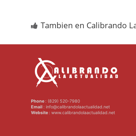
Tambien en Calibrando La
Phone
: (829) 520-7980
Email
: info@calibrandolaactualidad.net
Website
: www.calibrandolaactualidad.net