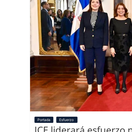
Portada
Esfuerzo
JCE liderará esfuerzo 