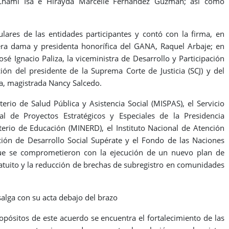
 Chami Isa e Hirayda Marcelle Fernández Guzmán; así como
ulares de las entidades participantes y contó con la firma, en
mera dama y presidenta honorífica del GANA, Raquel Arbaje; en
osé Ignacio Paliza, la viceministra de Desarrollo y Participación
ción del presidente de la Suprema Corte de Justicia (SCJ) y del
na, magistrada Nancy Salcedo.
terio de Salud Pública y Asistencia Social (MISPAS), el Servicio
al de Proyectos Estratégicos y Especiales de la Presidencia
sterio de Educación (MINERD), el Instituto Nacional de Atención
ección de Desarrollo Social Supérate y el Fondo de las Naciones
 que se comprometieron con la ejecución de un nuevo plan de
atuito y la reducción de brechas de subregistro en comunidades
salga con su acta debajo del brazo
ropósitos de este acuerdo se encuentra el fortalecimiento de las