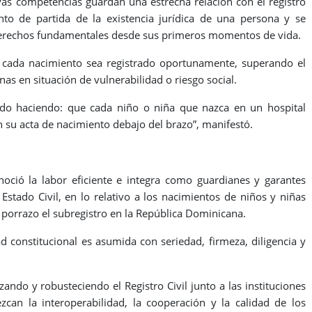
uyas competencias guardan una estrecha relación con el registro
to de partida de la existencia jurídica de una persona y se
s derechos fundamentales desde sus primeros momentos de vida.
e cada nacimiento sea registrado oportunamente, superando el
nas en situación de vulnerabilidad o riesgo social.
do haciendo: que cada niño o niña que nazca en un hospital
on su acta de nacimiento debajo del brazo”, manifestó.
onoció la labor eficiente e integra como guardianes y garantes
l Estado Civil, en lo relativo a los nacimientos de niños y niñas
 porrazo el subregistro en la República Dominicana.
d constitucional es asumida con seriedad, firmeza, diligencia y
do y robusteciendo el Registro Civil junto a las instituciones
ezcan la interoperabilidad, la cooperación y la calidad de los