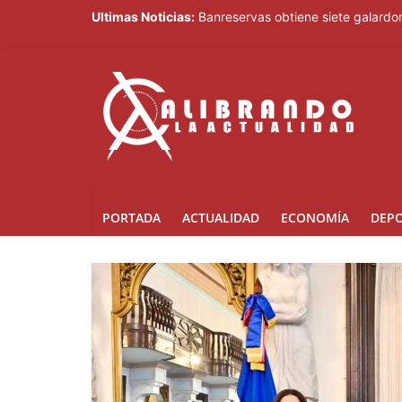
Ultimas Noticias:
Banreservas obtiene siete galardo
SNS: hospitales operan con tres t
Efemérides Patrias y el Instituto 
Verónica Batista regresa con la te
Agente de la DIGESETT identifica 
PORTADA
ACTUALIDAD
ECONOMÍA
DEP