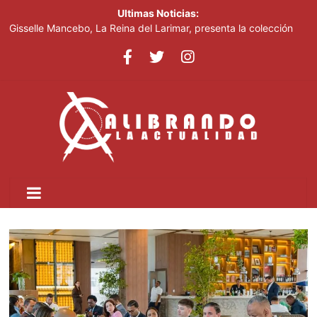
Ultimas Noticias:
Gisselle Mancebo, La Reina del Larimar, presenta la colección
“Cielo, Tierra y Mar Delirio Caribeño” en el Teatro Nacional
Un año después, la Guardia Nacional que desplegó Trump sigue
patrullando Washington
Alexander Rodríguez “El Hijo del Pueblo” es galardonado como
Alcalde del Año en la Cumbre Latinoamericana de Nueva York
Mamdani despide a empleados haitianos con TPS tras el fin del
programa migratorio
Mueren mujer y bebé de cinco meses tras volcarse una
embarcación cerca de Liberty Island