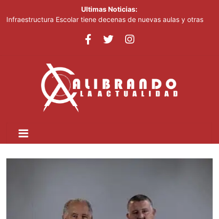
Ultimas Noticias:
Infraestructura Escolar tiene decenas de nuevas aulas y otras
obras listas en San Cristóbal para el inicio del nuevo año escolar
2026-2027
Lionel Messi despide a su padre entre mensajes de cariño en
Rosario
Crear dos nuevas provincias en el país generaría más gasto
público, advierte experto
Ministerio de Educación inicia este lunes jornada nacional de
capacitación para más de 90,000 docentes de cara al inicio del
año escolar 2026-2027
Tomás Hernández Alberto destaca renovación de la dirección
del PRM y felicita a sus nuevas autoridades