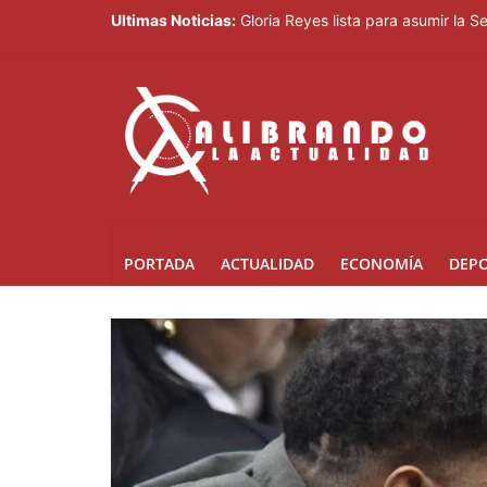
Ultimas Noticias:
Gloria Reyes lista para asumir la 
Efemérides Patrias y el Instituto 
Verónica Batista regresa con la te
Agente de la DIGESETT identifica 
Banreservas obtiene siete galardo
PORTADA
ACTUALIDAD
ECONOMÍA
DEP