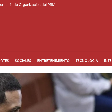
Secretaría de Organización del PRM
Duartiano en reunión solemne por el sesquicentenario de Juan Pablo D
rcera temporada de “Fuera de Liga”
a mujer reportada como desaparecida tras encontrarla desorientada
nes en los Effie Awards República Dominicana 2026
ORTES
SOCIALES
ENTRETENIMIENTO
TECNOLOGIA
INT