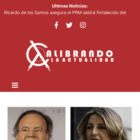
Ultimas Noticias:
Ricardo de los Santos asegura el PRM saldrá fortalecido del
proceso interno para escoger nuevas autoridades
70,000 personas serán beneficiadas con saneamiento de las
cañadas Juan Valdez y Los Girasoles
Juan Luis Guerra destaca en la clausura de los Juegos
Centroamericanos
Thalia Terrero se reencuentra con el oro, ocho años después
Pronostican cielo soleado y temperaturas de hasta 35 °C este
viernes