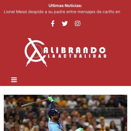
Ultimas Noticias:
Lionel Messi despide a su padre entre mensajes de cariño en
Rosario
Mamdani despide a empleados haitianos con TPS tras el fin del
programa migratorio
Mueren mujer y bebé de cinco meses tras volcarse una
embarcación cerca de Liberty Island
Gisselle Mancebo, La Reina del Larimar, presenta la colección
“Cielo, Tierra y Mar Delirio Caribeño” en el Teatro Nacional
Un año después, la Guardia Nacional que desplegó Trump sigue
patrullando Washington