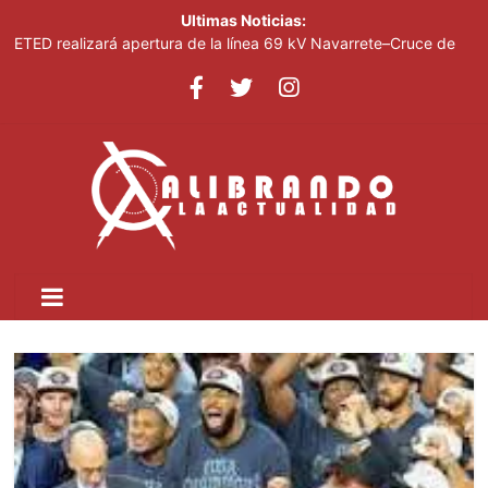
Ultimas Noticias:
ETED realizará apertura de la línea 69 kV Navarrete–Cruce de
Esperanza para facilitar avance de la Circunvalación del Norte
Junior Noboa resalta apoyo del Gobierno para realización
Juegos Centroamericanos
Presidente Abinader clausura el Foro Meta RD 2036; anunció
incorporación de propuestas surgidas durante la jornada
Medio Ambiente impulsa piloto para modernizar la refrigeración
comercial
Luisa María Güell ofrecerá concierto el 14 de agosto en Hard
Rock Café Santo Domingo