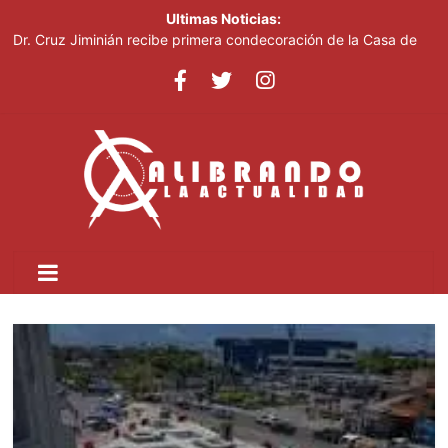
Ultimas Noticias:
Dr. Cruz Jiminián recibe primera condecoración de la Casa de
Bolívar en el bicentenario del Congreso Anfictiónico de Panamá
El mundo del fútbol despide a Jorge Messi, padre del astro
argentino
Controlan incendio en inmediaciones de vertedero en Cancino
Johnny Pujols: "Hay decenas de miles de ciudadanos que
quieren inscribirse en el PLD"
César Fernández acusa al Gobierno de presentar logros que no
reflejan la realidad económica