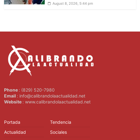
August 8, 2026, 5:44 pm
Phone
: (829) 520-7980
Email
: info@calibrandolaactualidad.net
Website
: www.calibrandolaactualidad.net
Portada
Tendencia
Actualidad
Sociales