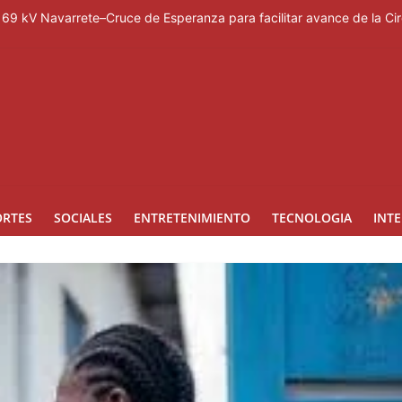
rto el 14 de agosto en Hard Rock Café Santo Domingo
a 69 kV Navarrete–Cruce de Esperanza para facilitar avance de la Ci
obierno para realización Juegos Centroamericanos
oro Meta RD 2036; anunció incorporación de propuestas surgidas dur
a modernizar la refrigeración comercial
ORTES
SOCIALES
ENTRETENIMIENTO
TECNOLOGIA
INT