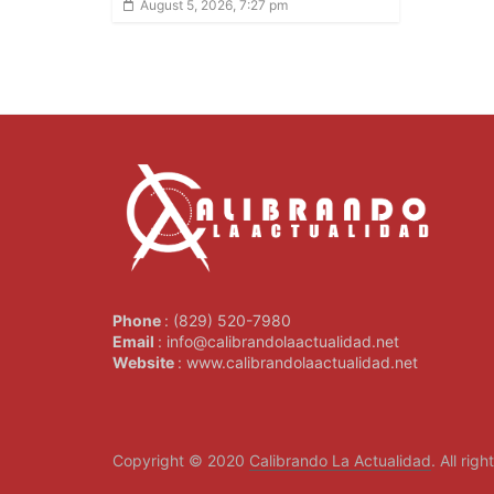
August 5, 2026, 7:27 pm
Phone
: (829) 520-7980
Email
: info@calibrandolaactualidad.net
Website
: www.calibrandolaactualidad.net
Copyright © 2020
Calibrando La Actualidad
. All rig