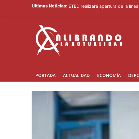
Luisa María Güell ofrecerá concie
Ultimas Noticias:
ETED realizará apertura de la líne
Junior Noboa resalta apoyo del G
Presidente Abinader clausura el F
Medio Ambiente impulsa piloto par
PORTADA
ACTUALIDAD
ECONOMÍA
DEP