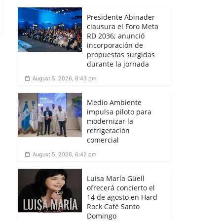
Presidente Abinader
clausura el Foro Meta
RD 2036; anunció
incorporación de
propuestas surgidas
durante la jornada
August 5, 2026, 6:43 pm
Medio Ambiente
impulsa piloto para
modernizar la
refrigeración
comercial
August 5, 2026, 6:42 pm
Luisa María Güell
ofrecerá concierto el
14 de agosto en Hard
Rock Café Santo
Domingo