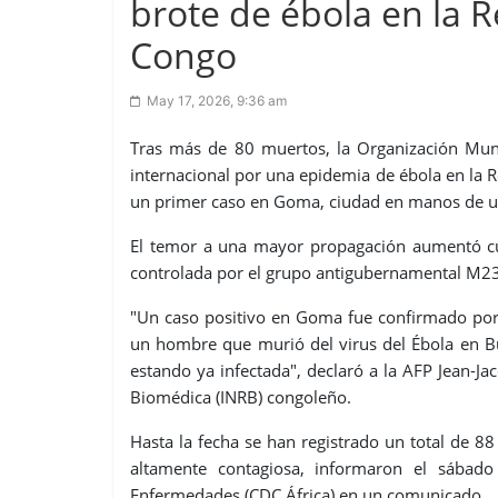
brote de ébola en la 
Congo
May 17, 2026, 9:36 am
Tras más de 80 muertos, la Organización Mun
internacional por una epidemia de ébola en la
un primer caso en Goma, ciudad en manos de u
El temor a una mayor propagación aumentó cu
controlada por el grupo antigubernamental M23
"Un caso positivo en Goma fue confirmado por p
un hombre que murió del virus del Ébola en B
estando ya infectada", declaró a la AFP Jean-Ja
Biomédica (INRB) congoleño.
Hasta la fecha se han registrado un total de 8
altamente contagiosa, informaron el sábado
Enfermedades (CDC África) en un comunicado.