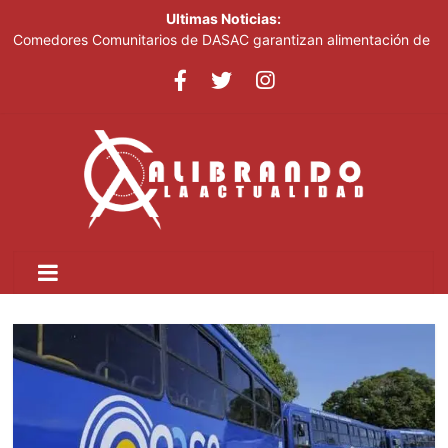
Ultimas Noticias:
Comedores Comunitarios de DASAC garantizan alimentación de
miles de voluntarios y personal de los XXV Juegos
Centroamericanos y del Caribe Santo Domingo 2026
Arabia Saudí, Turquía y Pakistán se blindan con un acuerdo de
defensa en plena guerra
Senado de EE. UU. aprueba nuevo paquete de sanciones a
Rusia
Italia dice que no acepta ultimátums y mantendrá la suspensión
del Schengen con España
Fransheska Matías gana dos plata en el torneo de pesas de los
Centroamericanos y del Caribe