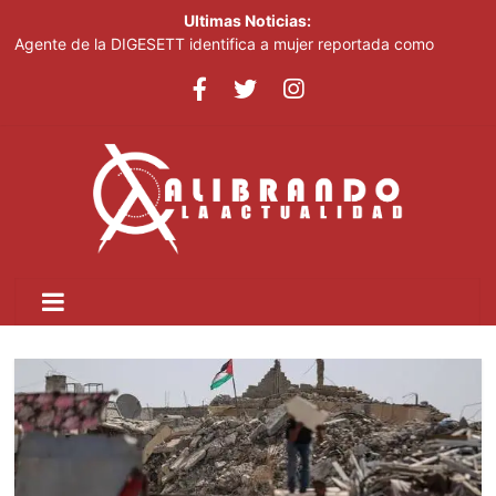
Ultimas Noticias:
Agente de la DIGESETT identifica a mujer reportada como
desaparecida tras encontrarla desorientada
Explosión desata incendio de cinco alarmas en El Bronx; un
muerto y 14 heridos
SNS: hospitales operan con tres turnos de cuatro horas, no con
tanda extendida
Efemérides Patrias y el Instituto Duartiano en reunión solemne
por el sesquicentenario de Juan Pablo Duarte
Verónica Batista regresa con la tercera temporada de “Fuera de
Liga”