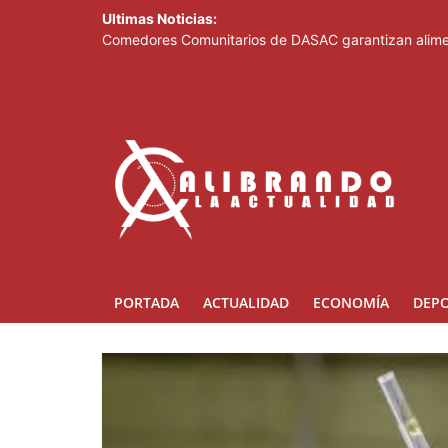
Ultimas Noticias:
Comedores Comunitarios de DASAC garantizan alimen
Arabia Saudí, Turquía y Pakistán se blindan con un 
Senado de EE. UU. aprueba nuevo paquete de sanci
Italia dice que no acepta ultimátums y mantendrá l
Fransheska Matías gana dos plata en el torneo de p
PORTADA
ACTUALIDAD
ECONOMÍA
DEP