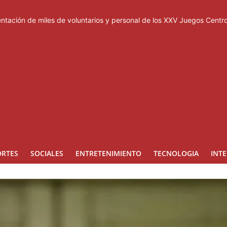
tación de miles de voluntarios y personal de los XXV Juegos Cent
acuerdo de defensa en plena guerra
ones a Rusia
a suspensión del Schengen con España
esas de los Centroamericanos y del Caribe
ORTES
SOCIALES
ENTRETENIMIENTO
TECNOLOGIA
INT