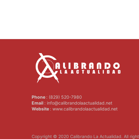
Phone
: (829) 520-7980
Email
: info@calibrandolaactualidad.net
Website
: www.calibrandolaactualidad.net
Copyright © 2020
Calibrando La Actualidad
. All rig