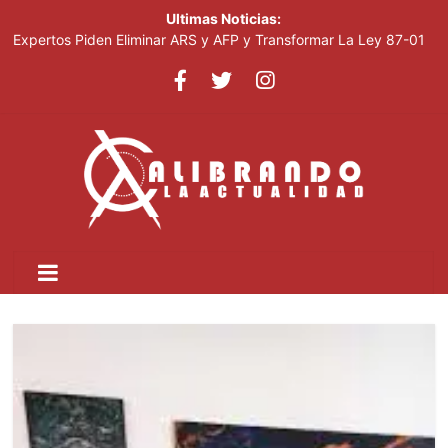
Ultimas Noticias:
Expertos Piden Eliminar ARS y AFP y Transformar La Ley 87-01
Leonel visitará la provincia Duarte y juramentará nuevos
miembros de la Fuerza del Pueblo
La inflación interanual disminuyó al 5.47 % en julio 2026, según
el Banco Central
Acciones De Sandisk Suben 2,800% En Doce Meses Impulsadas
Por La Demanda De IA
Plataforma Cripto Vinculada A Irán Movió US$6,300 Millones
Antes De Ser Sancionada