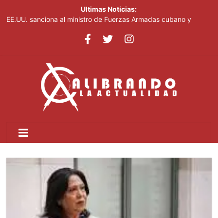
Ultimas Noticias:
EE.UU. sanciona al ministro de Fuerzas Armadas cubano y
cúpula de la industria militar
Fellito Suberví supervisa avance de trabajos en cañada Juan
Valdez y Los Girasoles en el DN
Ladrones de piezas de vehículos azotan la urbanización San
José en Santo Domingo Norte
México reforzará seguridad tras suspensión de envíos de
aguacate a EE.UU.
Arrestan a tres personas, ocupan armas de distintos calibres en
allanamientos en Barahona