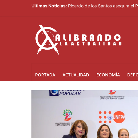
Ultimas Noticias:
Ricardo de los Santos asegura el 
70,000 personas serán beneficiad
Juan Luis Guerra destaca en la cl
Thalia Terrero se reencuentra con
Pronostican cielo soleado y tempe
PORTADA
ACTUALIDAD
ECONOMÍA
DEP