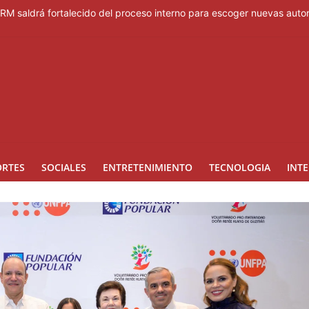
PRM saldrá fortalecido del proceso interno para escoger nuevas auto
as con saneamiento de las cañadas Juan Valdez y Los Girasoles
ausura de los Juegos Centroamericanos
 el oro, ocho años después
raturas de hasta 35 °C este viernes
ORTES
SOCIALES
ENTRETENIMIENTO
TECNOLOGIA
INT