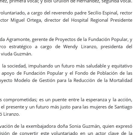
hez, primera vocal; y Bibi Grullón de Hernández, segunda vocal.
voluntariado, a cargo del reverendo padre Secilio Espinal, rector
tor Miguel Ortega, director del Hospital Regional Presidente
ida Agramonte, gerente de Proyectos de la Fundación Popular, y
rco estratégico a cargo de Wendy Liranzo, presidenta del
g viuda Guzmán.
en la sociedad, impulsando un futuro más saludable y equitativo
el apoyo de Fundación Popular y el Fondo de Población de las
oyecto Modelo de Gestión para la Reducción de la Mortalidad
as comprometidas; es un puente entre la esperanza y la acción,
 el presente y un futuro más justo para las mujeres de Santiago
ó Liranzo.
otivación de la exembajadora doña Sonia Guzmán, quien expresó
sión de convertir este voluntariado en un actor clave de la