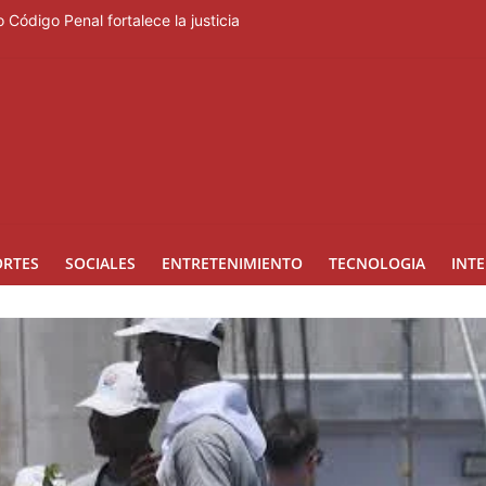
 Código Penal fortalece la justicia
rero regresa a Ocoa con una edición dedicada a la biodiversidad
ara la prevención de la violencia contra niñas, niños y mujeres
lo beses”
ngreso internacional de dirección de proyectos de PMI República Do
ORTES
SOCIALES
ENTRETENIMIENTO
TECNOLOGIA
INT