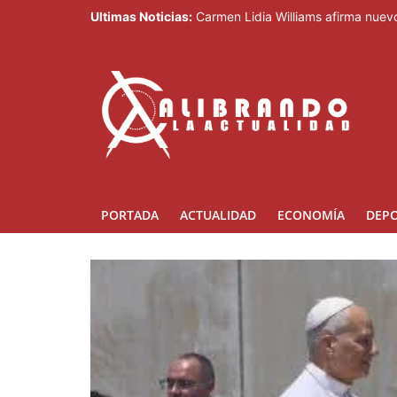
Ultimas Noticias:
Carmen Lidia Williams afirma nuevo
El Festival Internacional del Somb
Sociedad civil demanda educación p
Kamilolf indetenible con tema “No 
Presidente Abinader abrirá XVI co
PORTADA
ACTUALIDAD
ECONOMÍA
DEP