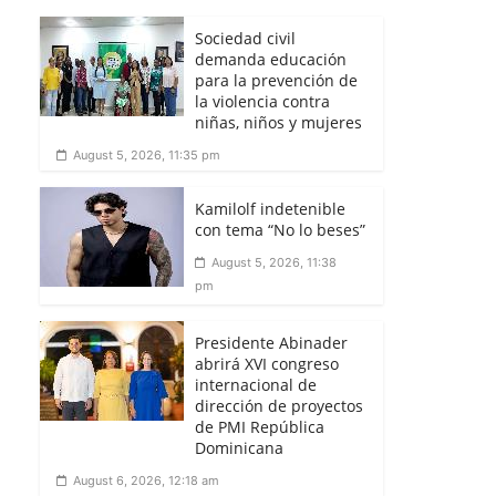
Sociedad civil
demanda educación
para la prevención de
la violencia contra
niñas, niños y mujeres
August 5, 2026, 11:35 pm
Kamilolf indetenible
con tema “No lo beses”
August 5, 2026, 11:38
pm
Presidente Abinader
abrirá XVI congreso
internacional de
dirección de proyectos
de PMI República
Dominicana
August 6, 2026, 12:18 am