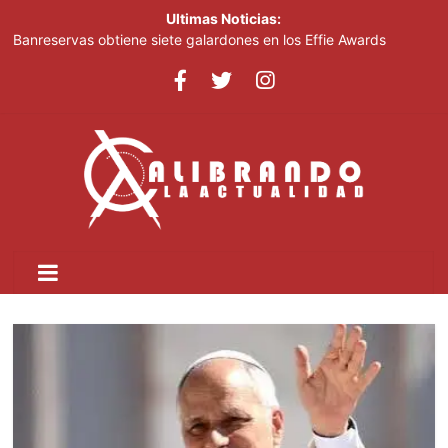
Ultimas Noticias:
Banreservas obtiene siete galardones en los Effie Awards
República Dominicana 2026
SNS: hospitales operan con tres turnos de cuatro horas, no con
tanda extendida
Efemérides Patrias y el Instituto Duartiano en reunión solemne
por el sesquicentenario de Juan Pablo Duarte
Verónica Batista regresa con la tercera temporada de “Fuera de
Liga”
Agente de la DIGESETT identifica a mujer reportada como
desaparecida tras encontrarla desorientada