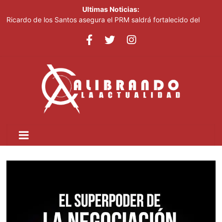
Ultimas Noticias:
Pronostican cielo soleado y temperaturas de hasta 35 °C este
viernes
Ricardo de los Santos asegura el PRM saldrá fortalecido del
proceso interno para escoger nuevas autoridades
70,000 personas serán beneficiadas con saneamiento de las
cañadas Juan Valdez y Los Girasoles
Juan Luis Guerra destaca en la clausura de los Juegos
Centroamericanos
Thalia Terrero se reencuentra con el oro, ocho años después