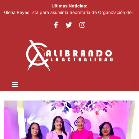
Ultimas Noticias:
Gloria Reyes lista para asumir la Secretaría de Organización del
PRM
Efemérides Patrias y el Instituto Duartiano en reunión solemne
por el sesquicentenario de Juan Pablo Duarte
Verónica Batista regresa con la tercera temporada de “Fuera de
Liga”
Agente de la DIGESETT identifica a mujer reportada como
desaparecida tras encontrarla desorientada
Banreservas obtiene siete galardones en los Effie Awards
República Dominicana 2026