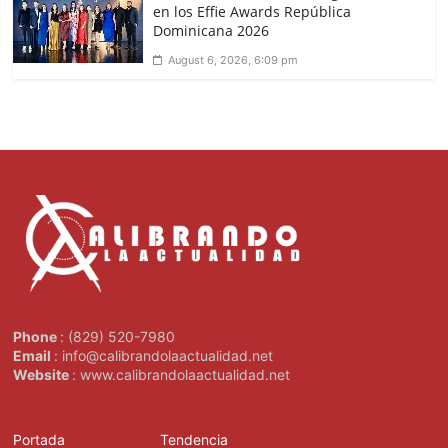
en los Effie Awards República
Dominicana 2026
August 6, 2026, 6:09 pm
Phone
: (829) 520-7980
Email
: info@calibrandolaactualidad.net
Website
: www.calibrandolaactualidad.net
Portada
Tendencia