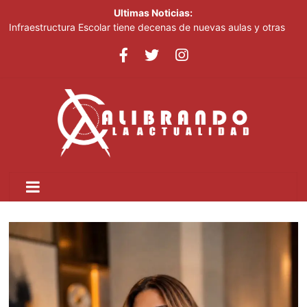
Ultimas Noticias:
Infraestructura Escolar tiene decenas de nuevas aulas y otras
obras listas en San Cristóbal para el inicio del nuevo año escolar
2026-2027
Lionel Messi despide a su padre entre mensajes de cariño en
Rosario
Crear dos nuevas provincias en el país generaría más gasto
público, advierte experto
Ministerio de Educación inicia este lunes jornada nacional de
capacitación para más de 90,000 docentes de cara al inicio del
año escolar 2026-2027
Tomás Hernández Alberto destaca renovación de la dirección
del PRM y felicita a sus nuevas autoridades