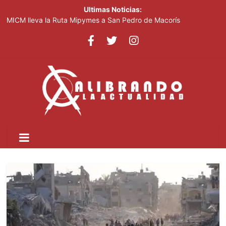
Ultimas Noticias:
MICM lleva la Ruta Mipymes a San Pedro de Macorís
El Gobierno pondrá en marcha un plan para mecanizar la
agricultura a nivel nacional
José Antonio Kast anuncia reforma constitucional para mejorar
la seguridad en Chile
República Dominicana será sede del 1.er Congreso Internacional
de Fotoperiodismo y Comunicación Visual Estratégica:
FOTOCOM 2026
COOPNAMA convoca a sus asociados a participar en las
Asambleas Distritales y General Ordinaria de Delegados