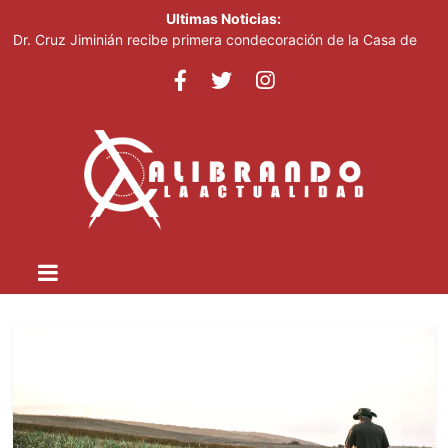
Ultimas Noticias:
Dr. Cruz Jiminián recibe primera condecoración de la Casa de
Bolívar en el bicentenario del Congreso Anfictiónico de Panamá
El mundo del fútbol despide a Jorge Messi, padre del astro
argentino
Controlan incendio en inmediaciones de vertedero en Cancino
Johnny Pujols: "Hay decenas de miles de ciudadanos que
quieren inscribirse en el PLD"
César Fernández acusa al Gobierno de presentar logros que no
reflejan la realidad económica