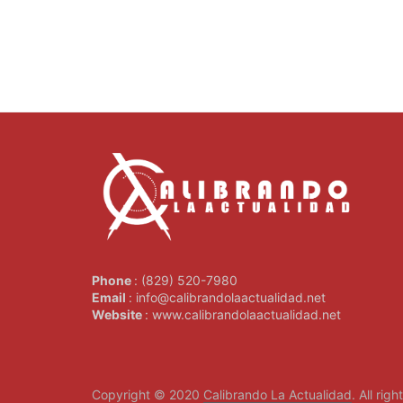
Phone
: (829) 520-7980
Email
: info@calibrandolaactualidad.net
Website
: www.calibrandolaactualidad.net
Copyright © 2020
Calibrando La Actualidad
. All rig