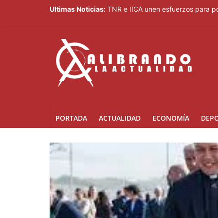
Ultimas Noticias:
TNR e IICA unen esfuerzos para po
José Antonio Kast anuncia reforma 
República Dominicana será sede d
COOPNAMA convoca a sus asociados
MICM lleva la Ruta Mipymes a San
PORTADA
ACTUALIDAD
ECONOMÍA
DEP