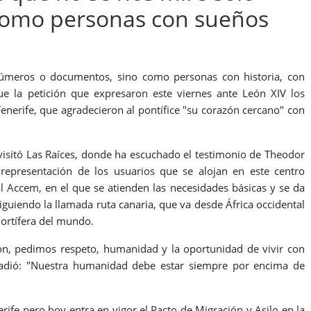
como personas con sueños
úmeros o documentos, sino como personas con historia, con
ue la petición que expresaron este viernes ante León XIV los
enerife, que agradecieron al pontífice "su corazón cercano" con
 visitó Las Raíces, donde ha escuchado el testimonio de Theodor
 representación de los usuarios que se alojan en este centro
al Accem, en el que se atienden las necesidades básicas y se da
siguiendo la llamada ruta canaria, que va desde África occidental
 mortífera del mundo.
n, pedimos respeto, humanidad y la oportunidad de vivir con
añadió: "Nuestra humanidad debe estar siempre por encima de
rife pero hoy entra en vigor el Pacto de Migración y Asilo en la