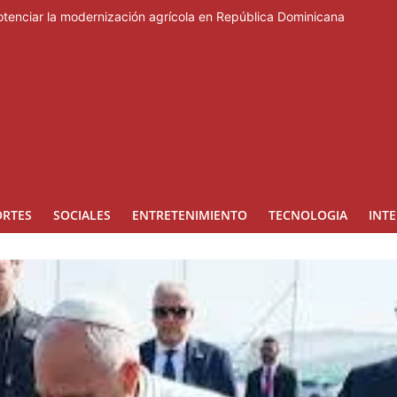
tenciar la modernización agrícola en República Dominicana
constitucional para mejorar la seguridad en Chile
el 1.er Congreso Internacional de Fotoperiodismo y Comunicación V
 a participar en las Asambleas Distritales y General Ordinaria de
 Pedro de Macorís
ORTES
SOCIALES
ENTRETENIMIENTO
TECNOLOGIA
INT