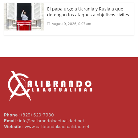
El papa urge a Ucrania y Rusia a que
detengan los ataques a objetivos civiles
August 9, 2026, 9:07 am
Phone
: (829) 520-7980
Email
: info@calibrandolaactualidad.net
Website
: www.calibrandolaactualidad.net