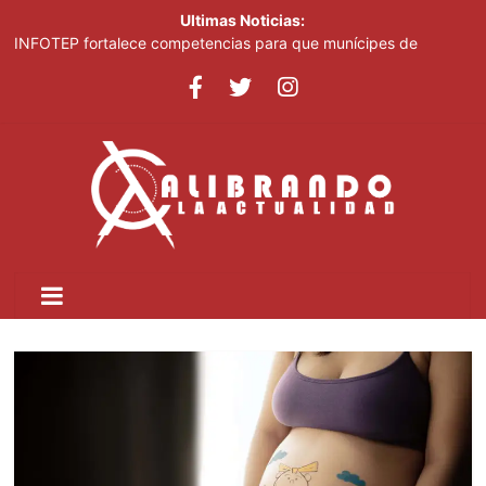
Ultimas Noticias:
INFOTEP fortalece competencias para que munícipes de
Pedernales aprovechen las oportunidades del desarrollo
turístico
Casi 100 jóvenes dominicanos dan nueva vida a "High School
Musical"
El papa urge a Ucrania y Rusia a que detengan los ataques a
objetivos civiles
Pronostican cielo grisáceo por polvo del Sahara y temperaturas
calurosas este domingo
El papa urge a Ucrania y Rusia a que detengan los ataques a
objetivos civiles