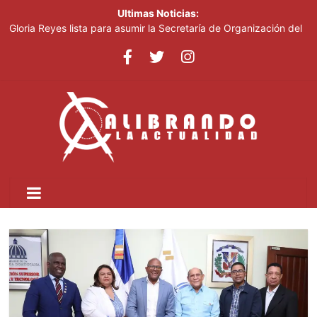
Ultimas Noticias:
Gloria Reyes lista para asumir la Secretaría de Organización del
PRM
Efemérides Patrias y el Instituto Duartiano en reunión solemne
por el sesquicentenario de Juan Pablo Duarte
Verónica Batista regresa con la tercera temporada de “Fuera de
Liga”
Agente de la DIGESETT identifica a mujer reportada como
desaparecida tras encontrarla desorientada
Banreservas obtiene siete galardones en los Effie Awards
República Dominicana 2026