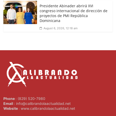
Presidente Abinader abrirá XVI
congreso internacional de dirección de
proyectos de PMI República
Dominicana
August 6, 2026, 12:18 am
Phone
: (829) 520-7980
Email
: info@calibrandolaactualidad.net
Website
: www.calibrandolaactualidad.net