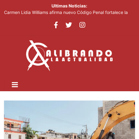
Ultimas Noticias:
Carmen Lidia Williams afirma nuevo Código Penal fortalece la
justicia
El Festival Internacional del Sombrero regresa a Ocoa con una
edición dedicada a la biodiversidad
Sociedad civil demanda educación para la prevención de la
violencia contra niñas, niños y mujeres
Kamilolf indetenible con tema “No lo beses”
Presidente Abinader abrirá XVI congreso internacional de
dirección de proyectos de PMI República Dominicana