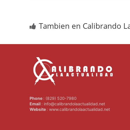
Tambien en Calibrando La
Phone
: (829) 520-7980
Email
: info@calibrandolaactualidad.net
Website
: www.calibrandolaactualidad.net