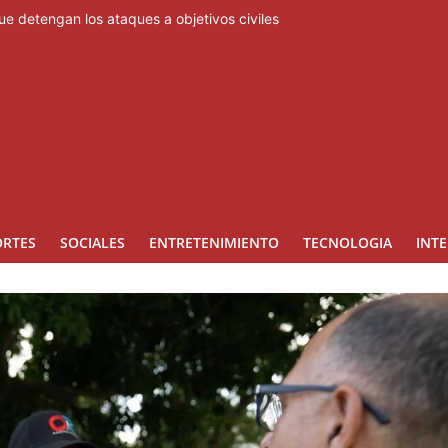
ue detengan los ataques a objetivos civiles
queado hasta que EE. UU. acepte "todas" sus condiciones
 nueva vida a "High School Musical"
ue detengan los ataques a objetivos civiles
lvo del Sahara y temperaturas calurosas este domingo
ORTES
SOCIALES
ENTRETENIMIENTO
TECNOLOGIA
INT