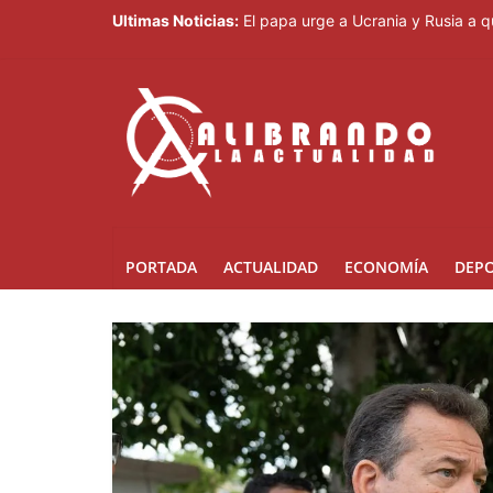
Ultimas Noticias:
El papa urge a Ucrania y Rusia a q
Irán afirma que Ormuz seguirá blo
Casi 100 jóvenes dominicanos dan
El papa urge a Ucrania y Rusia a q
Pronostican cielo grisáceo por po
PORTADA
ACTUALIDAD
ECONOMÍA
DEP