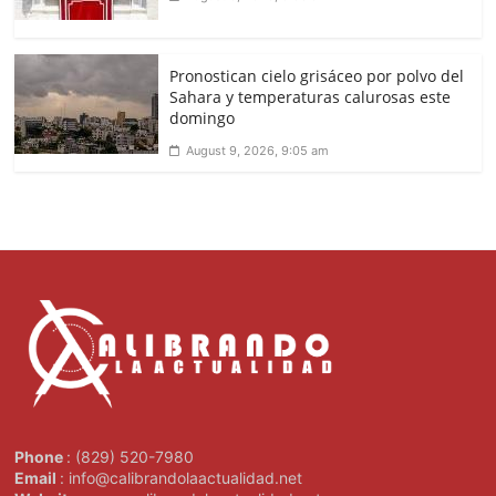
Pronostican cielo grisáceo por polvo del
Sahara y temperaturas calurosas este
domingo
August 9, 2026, 9:05 am
Phone
: (829) 520-7980
Email
: info@calibrandolaactualidad.net