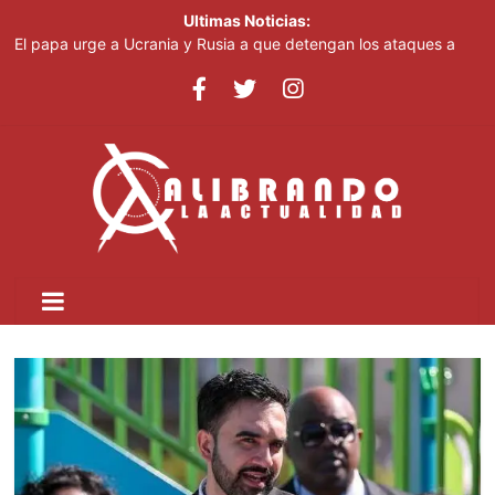
Ultimas Noticias:
El papa urge a Ucrania y Rusia a que detengan los ataques a
objetivos civiles
Irán afirma que Ormuz seguirá bloqueado hasta que EE. UU.
acepte "todas" sus condiciones
Casi 100 jóvenes dominicanos dan nueva vida a "High School
Musical"
El papa urge a Ucrania y Rusia a que detengan los ataques a
objetivos civiles
Pronostican cielo grisáceo por polvo del Sahara y temperaturas
calurosas este domingo