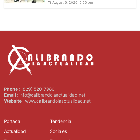
August 6, 2026, 5:50 pm
Phone
: (829) 520-7980
Email
: info@calibrandolaactualidad.net
Website
: www.calibrandolaactualidad.net
Portada
Tendencia
Actualidad
Sociales