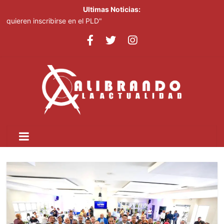
Ultimas Noticias:
Johnny Pujols: "Hay decenas de miles de ciudadanos que
quieren inscribirse en el PLD"
César Fernández acusa al Gobierno de presentar logros que no
reflejan la realidad económica
Cuatro personas mueren tras estrellarse un helicóptero en área
boscosa de Río de Janeiro
El mundo del fútbol despide a Jorge Messi, padre del astro
argentino
Controlan incendio en inmediaciones de vertedero en Cancino