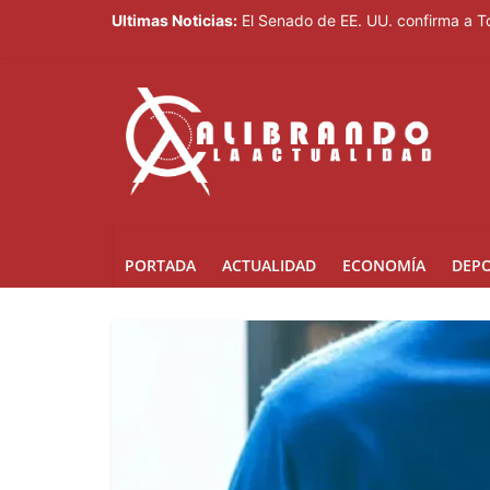
Ultimas Noticias:
El Senado de EE. UU. confirma a 
Saúl Mena le da el primer oro a RD
Siete oros: el boxeo dominicano 
Bomberos de Jicomé, entre el ries
Meteorología pronostica calor, ch
PORTADA
ACTUALIDAD
ECONOMÍA
DEP