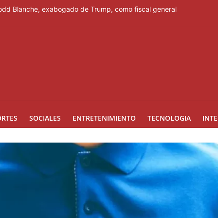
Todd Blanche, exabogado de Trump, como fiscal general
 en eSports
cierra con una noche perfecta en Santo Domingo 2026
go de desalojo y el deterioro de cuartel que amenaza su seguridad
ubascos y alta concentración de polvo del Sahara para este sábado
ORTES
SOCIALES
ENTRETENIMIENTO
TECNOLOGIA
INT