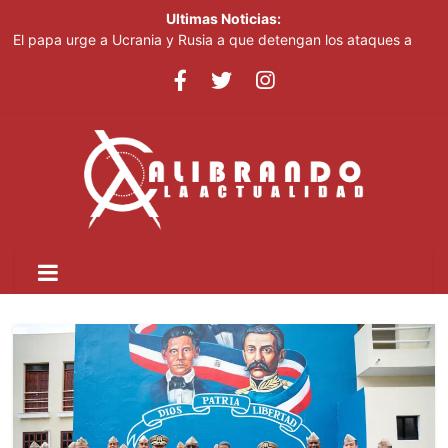
Ultimas Noticias:
El papa urge a Ucrania y Rusia a que detengan los ataques a
objetivos civiles
Irán afirma que Ormuz seguirá bloqueado hasta que EE. UU.
acepte "todas" sus condiciones
Casi 100 jóvenes dominicanos dan nueva vida a "High School
Musical"
El papa urge a Ucrania y Rusia a que detengan los ataques a
objetivos civiles
Pronostican cielo grisáceo por polvo del Sahara y temperaturas
calurosas este domingo