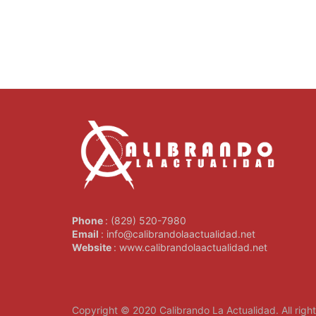
Phone
: (829) 520-7980
Email
: info@calibrandolaactualidad.net
Website
: www.calibrandolaactualidad.net
Copyright © 2020
Calibrando La Actualidad
. All rig