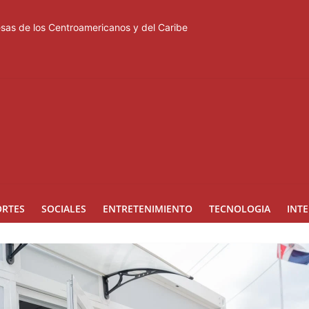
esas de los Centroamericanos y del Caribe
tación de miles de voluntarios y personal de los XXV Juegos Cent
acuerdo de defensa en plena guerra
ones a Rusia
a suspensión del Schengen con España
ORTES
SOCIALES
ENTRETENIMIENTO
TECNOLOGIA
INT