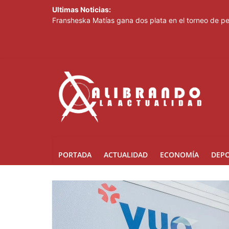
Ultimas Noticias:
Fransheska Matías gana dos plata en el torneo de p
Comedores Comunitarios de DASAC garantizan alimen
Arabia Saudí, Turquía y Pakistán se blindan con un 
Senado de EE. UU. aprueba nuevo paquete de sanci
Italia dice que no acepta ultimátums y mantendrá l
PORTADA
ACTUALIDAD
ECONOMÍA
DEP