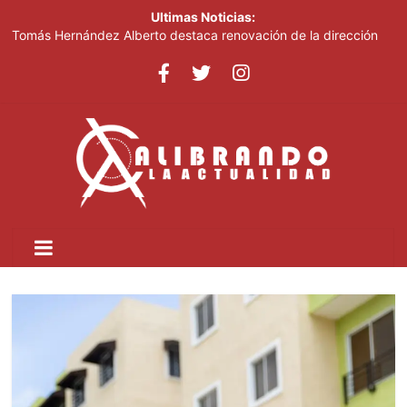
Ultimas Noticias:
Tomás Hernández Alberto destaca renovación de la dirección
del PRM y felicita a sus nuevas autoridades
Infraestructura Escolar tiene decenas de nuevas aulas y otras
obras listas en San Cristóbal para el inicio del nuevo año escolar
2026-2027
Lionel Messi despide a su padre entre mensajes de cariño en
Rosario
Crear dos nuevas provincias en el país generaría más gasto
público, advierte experto
Ministerio de Educación inicia este lunes jornada nacional de
capacitación para más de 90,000 docentes de cara al inicio del
año escolar 2026-2027