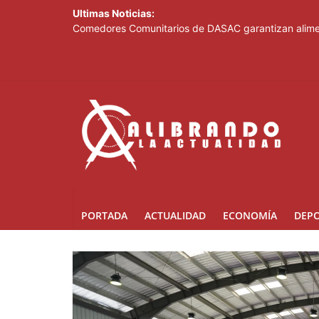
Ultimas Noticias:
Fransheska Matías gana dos plata en el torneo de p
Comedores Comunitarios de DASAC garantizan alimen
Arabia Saudí, Turquía y Pakistán se blindan con un 
Senado de EE. UU. aprueba nuevo paquete de sanci
Italia dice que no acepta ultimátums y mantendrá l
PORTADA
ACTUALIDAD
ECONOMÍA
DEP