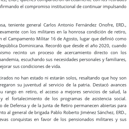
eafirmando el compromiso institucional de continuar impulsando
nsa, teniente general Carlos Antonio Fernández Onofre, ERD.,
vamente con los militares en la honrosa condición de retiro,
en el Campamento Militar 16 de Agosto, lugar que definió como
e República Dominicana. Recordó que desde el año 2020, cuando
 mismo recinto un proceso de acercamiento directo con los
a pandemia, escuchando sus necesidades personales y familiares,
jorar sus condiciones de vida.
etirados no han estado ni estarán solos, resaltando que hoy son
garon su juventud al servicio de la patria. Destacó avances
su rango en retiro, el acceso a mejores servicios de salud, la
 y el fortalecimiento de los programas de asistencia social.
rio de Defensa y de la Junta de Retiro permanecen abiertas para
nto al general de brigada Pablo Roberto Jiménez Sánchez, ERD.,
evas conquistas en favor de los pensionados militares y sus