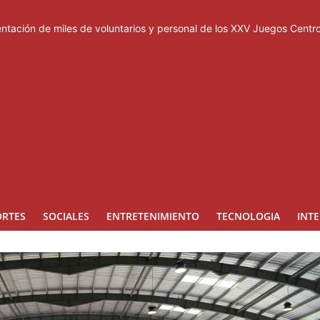
esas de los Centroamericanos y del Caribe
tación de miles de voluntarios y personal de los XXV Juegos Cent
acuerdo de defensa en plena guerra
ones a Rusia
a suspensión del Schengen con España
ORTES
SOCIALES
ENTRETENIMIENTO
TECNOLOGIA
INT