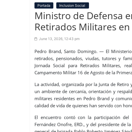
Portada
Inclusion Social
Ministro de Defensa e
Retirados Militares e
June 13, 2026, 12:43 pm
Pedro Brand, Santo Domingo. — El Ministerio
retirados, pensionados, viudas, tutores y fami
Jornada Social para Retirados Militares, r
Campamento Militar 16 de Agosto de la Primera 
La actividad, organizada por la Junta de Retir
un ambiente de cercanía, orientación y respaldo
militares residentes en Pedro Brand y comunid
calidad de vida de quienes han servido con honor
El encuentro contó con la participación del
Fernández Onofre, ERD., y del presidente de l
general de brigada Pablo Roberto Jiménez Sánc