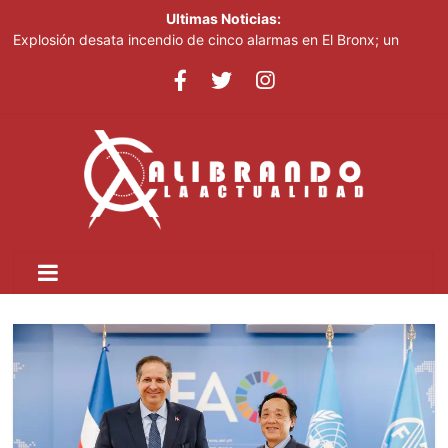
Ultimas Noticias:
Explosión desata incendio de cinco alarmas en El Bronx; un
muerto y 14 heridos
México reforzará seguridad tras suspensión de envíos de
aguacate a EE.UU.
Arrestan a tres personas, ocupan armas de distintos calibres en
allanamientos en Barahona
EE.UU. sanciona al ministro de Fuerzas Armadas cubano y
cúpula de la industria militar
Dirección de Migración someterá a las personas que
obstaculicen los operativos