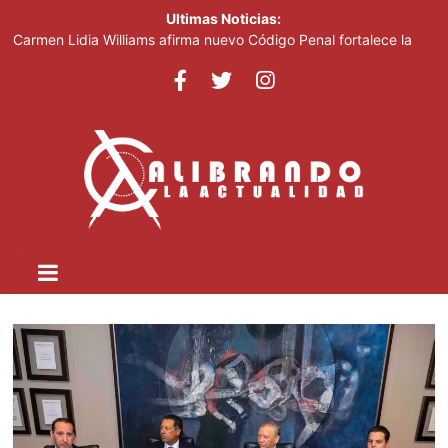
Ultimas Noticias:
Carmen Lidia Williams afirma nuevo Código Penal fortalece la
justicia
El Festival Internacional del Sombrero regresa a Ocoa con una
edición dedicada a la biodiversidad
Sociedad civil demanda educación para la prevención de la
violencia contra niñas, niños y mujeres
Kamilolf indetenible con tema “No lo beses”
Presidente Abinader abrirá XVI congreso internacional de
dirección de proyectos de PMI República Dominicana