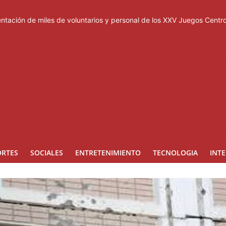
tación de miles de voluntarios y personal de los XXV Juegos Cent
acuerdo de defensa en plena guerra
ones a Rusia
a suspensión del Schengen con España
esas de los Centroamericanos y del Caribe
ORTES
SOCIALES
ENTRETENIMIENTO
TECNOLOGIA
INT