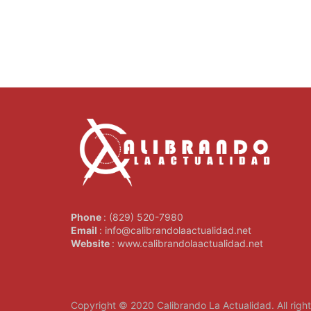
Phone
: (829) 520-7980
Email
: info@calibrandolaactualidad.net
Website
: www.calibrandolaactualidad.net
Copyright © 2020
Calibrando La Actualidad
. All rig