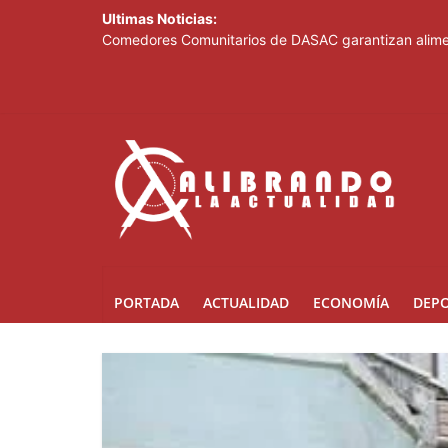
Ultimas Noticias:
Comedores Comunitarios de DASAC garantizan alimen
Arabia Saudí, Turquía y Pakistán se blindan con un 
Senado de EE. UU. aprueba nuevo paquete de sanci
Italia dice que no acepta ultimátums y mantendrá l
Fransheska Matías gana dos plata en el torneo de p
PORTADA
ACTUALIDAD
ECONOMÍA
DEP