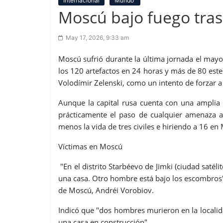
Internacional
Mundo
Moscú bajo fuego tras
May 17, 2026, 9:33 am
Moscú sufrió durante la última jornada el may
los 120 artefactos en 24 horas y más de 80 este
Volodímir Zelenski, como un intento de forzar a 
Aunque la capital rusa cuenta con una amplia
prácticamente el paso de cualquier amenaza aé
menos la vida de tres civiles e hiriendo a 16 en
Víctimas en Moscú
"En el distrito Starbéevo de Jimki (ciudad saté
una casa. Otro hombre está bajo los escombros"
de Moscú, Andréi Vorobiov.
Indicó que "dos hombres murieron en la localida
una casa en construcción".