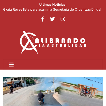
Ultimas Noticias:
Gloria Reyes lista para asumir la Secretaría de Organización del
PRM
Efemérides Patrias y el Instituto Duartiano en reunión solemne
por el sesquicentenario de Juan Pablo Duarte
Verónica Batista regresa con la tercera temporada de “Fuera de
Liga”
Agente de la DIGESETT identifica a mujer reportada como
desaparecida tras encontrarla desorientada
Banreservas obtiene siete galardones en los Effie Awards
República Dominicana 2026